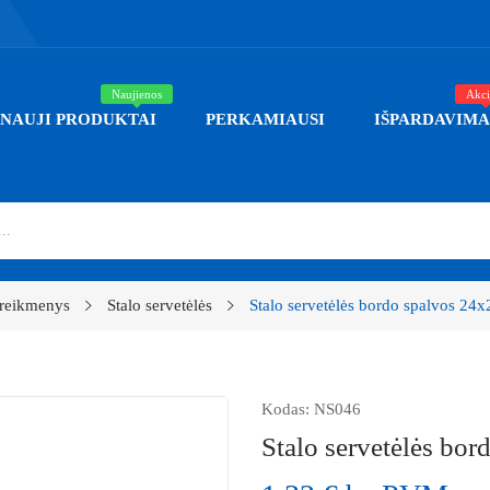
Naujienos
Akci
NAUJI PRODUKTAI
PERKAMIAUSI
IŠPARDAVIMA
 reikmenys
Stalo servetėlės
Stalo servetėlės bordo spalvos 24x
Kodas:
NS046
Stalo servetėlės bor