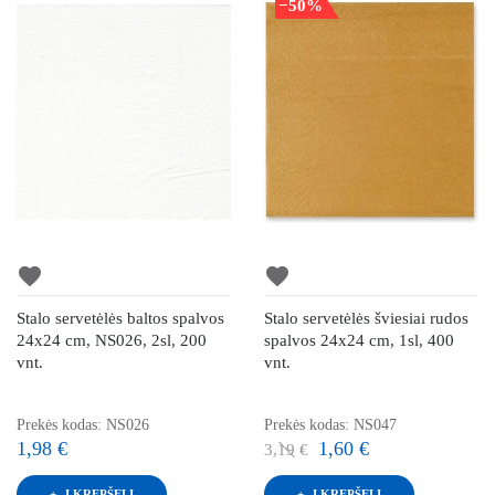
−50%
favorite
favorite
Stalo servetėlės baltos spalvos
Stalo servetėlės šviesiai rudos
24x24 cm, NS026, 2sl, 200
spalvos 24x24 cm, 1sl, 400
vnt.
vnt.
Prekės kodas: NS026
Prekės kodas: NS047
1,98 €
1,60 €
3,19 €
Į KREPŠELĮ
Į KREPŠELĮ