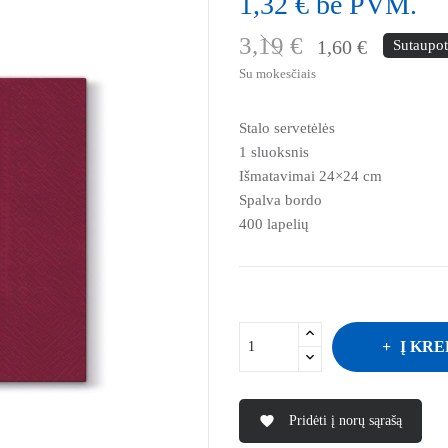
1,32 € be PVM.
3,19 €
1,60 €
Sutaupo
Su mokesčiais
Stalo servetėlės
1 sluoksnis
Išmatavimai 24×24 cm
Spalva bordo
400 lapelių
Į KRE
Pridėti į norų sąrašą
favorite