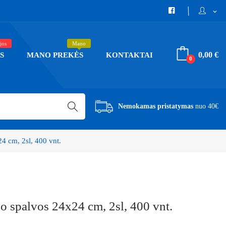
expand_more
jos
Mano
0,00 €
S
MANO PREKĖS
KONTAKTAI
0
Nemokamas pristatymas
nuo 40€
24 cm, 2sl, 400 vnt.
do spalvos 24x24 cm, 2sl, 400 vnt.