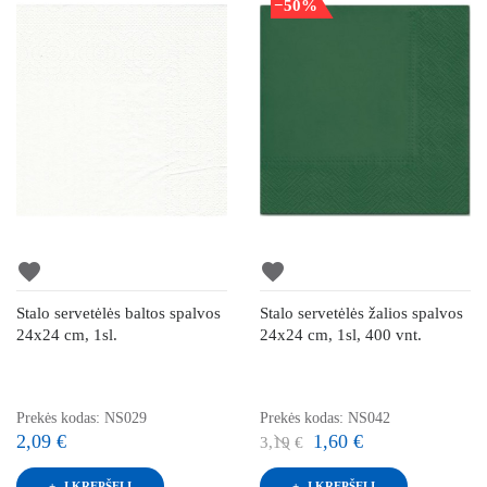
−50%
favorite
favorite
Stalo servetėlės baltos spalvos
Stalo servetėlės žalios spalvos
24x24 cm, 1sl.
24x24 cm, 1sl, 400 vnt.
Prekės kodas: NS029
Prekės kodas: NS042
2,09 €
1,60 €
3,19 €
Į KREPŠELĮ
Į KREPŠELĮ