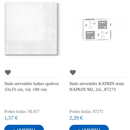
favorite
favorite
Stalo servetėlės baltos spalvos
Stalo servetėlės KATRIN resta
33x33 cm, 1sl, 100 vnt.
NAPKIN M2, 2sl., 87273
Prekės kodas: NL017
Prekės kodas: 87273
1,57 €
2,29 €
Į KREPŠELĮ
Į KREPŠELĮ