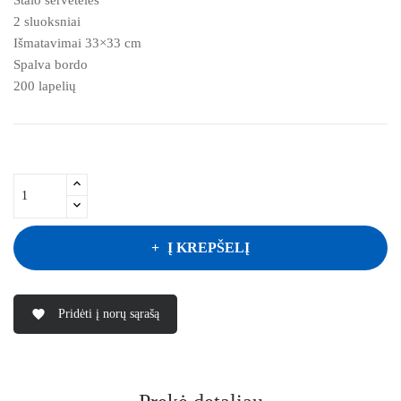
2 sluoksniai
Išmatavimai 33×33 cm
Spalva bordo
200 lapelių
Į KREPŠELĮ
Pridėti į norų sąrašą
favorite