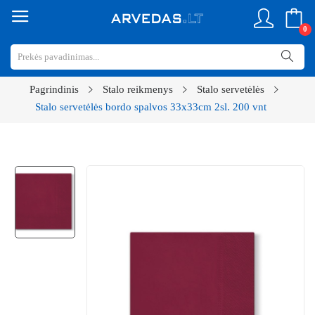
0
Pagrindinis
Stalo reikmenys
Stalo servetėlės
Stalo servetėlės bordo spalvos 33x33cm 2sl. 200 vnt