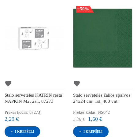
−50%
favorite
favorite
Stalo servetėlės KATRIN resta
Stalo servetėlės žalios spalvos
NAPKIN M2, 2sl., 87273
24x24 cm, 1sl, 400 vnt.
Prekės kodas: 87273
Prekės kodas: NS042
2,29 €
1,60 €
3,19 €
Į KREPŠELĮ
Į KREPŠELĮ