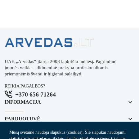
UAB „Arvedas“ įkurta 2008 lapkričio mėnesį. Pagrindinė
įmonės veikla – didmeninė prekyba profesionaliomis
priemonėmis švarai ir higienai palaikyti.
REIKIA PAGALBOS?
+370 656 71264
keyboard_arrow_down
INFORMACIJA
keyboard_arrow_down
PARDUOTUVĖ
Mūsų svetainė naudoja slapukus (cookies). Šie slapukai naudojami
keyboard_arrow_down
REGISTRUOKITĖS NAUJIENLAIŠKIUI
statistikos ir rinkodaros tikslais. Jei Jūs sutinkate su šiems tikslams