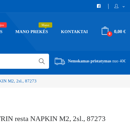
expand_more
jos
Mano
0,00 €
S
MANO PREKĖS
KONTAKTAI
0
Nemokamas pristatymas
nuo 40€
KIN M2, 2sl., 87273
ATRIN resta NAPKIN M2, 2sl., 87273