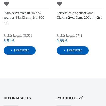
favorite
favorite
Stalo servetėlės kreminės
Servetėlės dispenseriams
spalvos 33x33 cm, 1sl, 300
Clarina 20x10cm, 200vnt., 2sl.
vnt.
Prekės kodas: NL581
Prekės kodas: 5741
3,51 €
0,99 €
Į KREPŠELĮ
Į KREPŠELĮ
INFORMACIJA
PARDUOTUVĖ