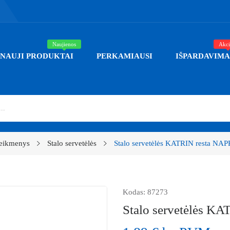
Naujienos
Akci
NAUJI PRODUKTAI
PERKAMIAUSI
IŠPARDAVIMA
reikmenys
Stalo servetėlės
Stalo servetėlės KATRIN resta NAP
Kodas:
87273
Stalo servetėlės K