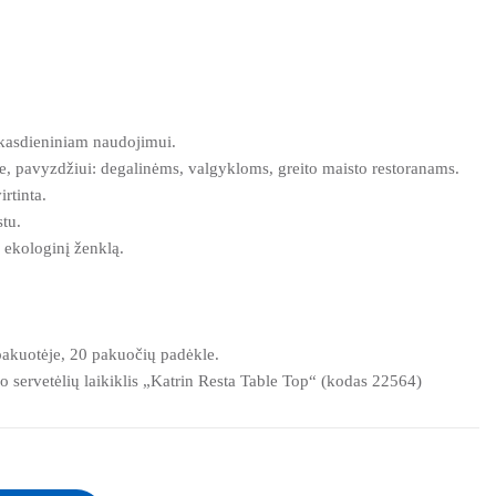
 kasdieniniam naudojimui.
e, pavyzdžiui: degalinėms, valgykloms, greito maisto restoranams.
rtinta.
stu.
 ekologinį ženklą.
 pakuotėje, 20 pakuočių padėkle.
lo servetėlių laikiklis „Katrin Resta Table Top“ (kodas 22564)