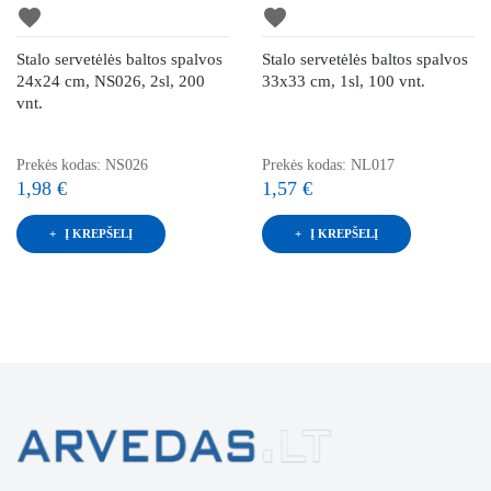
favorite
favorite
Stalo servetėlės baltos spalvos
Stalo servetėlės baltos spalvos
24x24 cm, NS026, 2sl, 200
33x33 cm, 1sl, 100 vnt.
vnt.
Prekės kodas: NS026
Prekės kodas: NL017
1,98 €
1,57 €
Į KREPŠELĮ
Į KREPŠELĮ