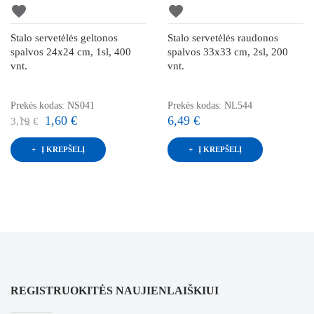
favorite
favorite
Stalo servetėlės geltonos
Stalo servetėlės raudonos
spalvos 24x24 cm, 1sl, 400
spalvos 33x33 cm, 2sl, 200
vnt.
vnt.
Prekės kodas: NS041
Prekės kodas: NL544
1,60 €
6,49 €
3,19 €
Į KREPŠELĮ
Į KREPŠELĮ
REGISTRUOKITĖS NAUJIENLAIŠKIUI