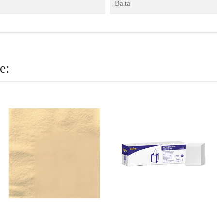
Balta
e: