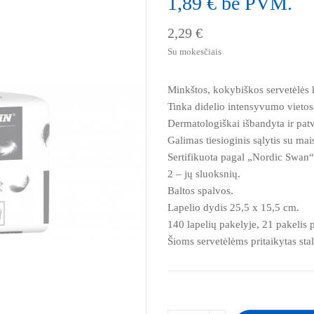
1,89 € be PVM.
2,29 €
Su mokesčiais
Minkštos, kokybiškos servetėlės
Tinka didelio intensyvumo vietos
Dermatologiškai išbandyta ir patvi
Galimas tiesioginis sąlytis su mai
Sertifikuota pagal „Nordic Swan“
2 – jų sluoksnių.
Baltos spalvos.
Lapelio dydis 25,5 x 15,5 cm.
140 lapelių pakelyje, 21 pakelis
Šioms servetėlėms pritaikytas sta