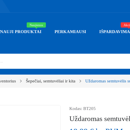
Naujienos
Akci
NAUJI PRODUKTAI
PERKAMIAUSI
IŠPARDAVIMA
ventorius
Šepečiai, semtuvėliai ir kita
Uždaromas semtuvėlis su
Kodas:
BT205
Uždaromas semtuvėli