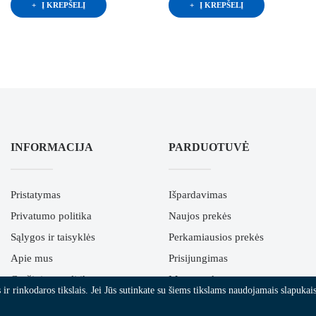
Į KREPŠELĮ
Į KREPŠELĮ
INFORMACIJA
PARDUOTUVĖ
Pristatymas
Išpardavimas
Privatumo politika
Naujos prekės
Sąlygos ir taisyklės
Perkamiausios prekės
Apie mus
Prisijungimas
Grąžinimo politika
Mano paskyra
r rinkodaros tikslais. Jei Jūs sutinkate su šiems tikslams naudojamais slapukais,
ES parama