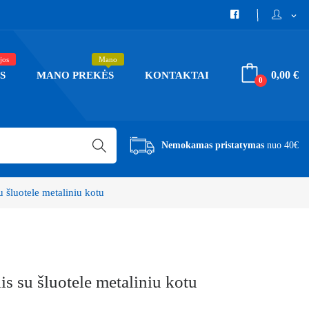
expand_more
jos
Mano
0,00 €
S
MANO PREKĖS
KONTAKTAI
0
Nemokamas pristatymas
nuo 40€
 šluotele metaliniu kotu
s su šluotele metaliniu kotu