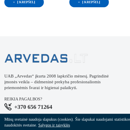
Į KREPŠELĮ
Į KREPŠELĮ
UAB „Arvedas“ įkurta 2008 lapkričio mėnesį. Pagrindinė
įmonės veikla – didmeninė prekyba profesionaliomis
priemonėmis švarai ir higienai palaikyti.
REIKIA PAGALBOS?
+370 656 71264
Mūsų svetainė naudoja slapukus (cookies). Šie slapukai naudojami statistikos i
naudokitės svetaine.
Sąlygos ir taisyklės