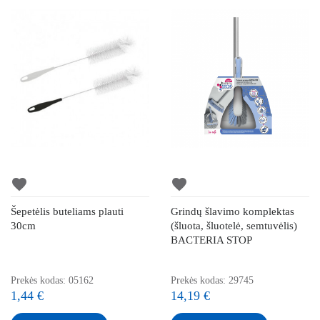
favorite
favorite
Šepetėlis buteliams plauti
Grindų šlavimo komplektas
30cm
(šluota, šluotelė, semtuvėlis)
BACTERIA STOP
Prekės kodas: 05162
Prekės kodas: 29745
1,44 €
14,19 €