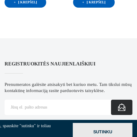
Į KREPŠELĮ
Į KREPŠELĮ
REGISTRUOKITĖS NAUJIENLAIŠKIUI
Prenumeratos galėsite atsisakyti bet kuriuo metu. Tam tikslui mūsų
kontaktinę informaciją rasite parduotuvės taisyklėse.
 spauskite "sutinku" ir toliau
SUTINKU