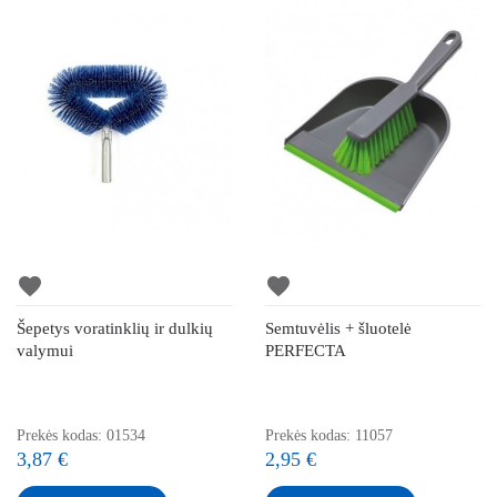
favorite
favorite
Šepetys voratinklių ir dulkių
Semtuvėlis + šluotelė
valymui
PERFECTA
Prekės kodas: 01534
Prekės kodas: 11057
3,87 €
2,95 €