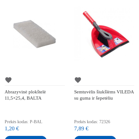
favorite
favorite
Abrazyvinė plokštelė
Semtuvėlis šiukšlėms VILEDA
11,5×25,4, BALTA
su guma ir šepetėliu
Prekės kodas: P-BAL
Prekės kodas: 72326
1,20 €
7,89 €