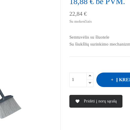
18,88 € be PVM.
22,84 €
Su mokesčiais
Semtuvėlis su šluotele
Su šiukšlių surinkimo mechaniz
Į KRE
Pridėti į norų sąrašą
favorite