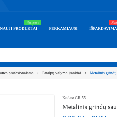
Naujienos
Akci
NAUJI PRODUKTAI
PERKAMIAUSI
IŠPARDAVIMA
onės profesionalams
Patalpų valymo įrankiai
Metalinis grindų
Kodas:
GR-55
Metalinis grindų sa