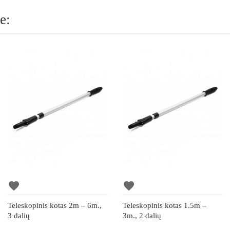
e:
favorite
favorite
Teleskopinis kotas 2m – 6m.,
Teleskopinis kotas 1.5m –
3 dalių
3m., 2 dalių