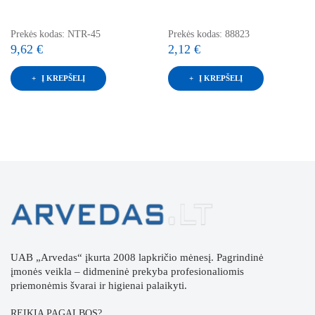
Prekės kodas: NTR-45
Prekės kodas: 88823
9,62 €
2,12 €
Į KREPŠELĮ
Į KREPŠELĮ
UAB „Arvedas“ įkurta 2008 lapkričio mėnesį. Pagrindinė
įmonės veikla – didmeninė prekyba profesionaliomis
priemonėmis švarai ir higienai palaikyti.
REIKIA PAGALBOS?