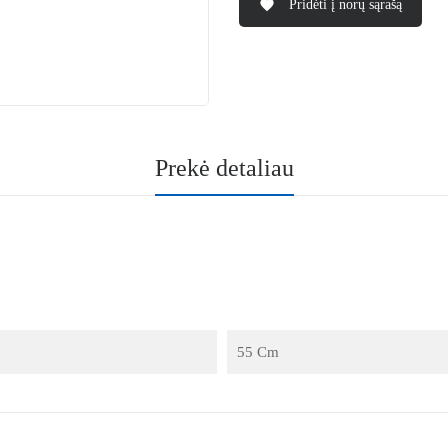
Pridėti į norų sąrašą
favorite
Prekė detaliau
55 Cm