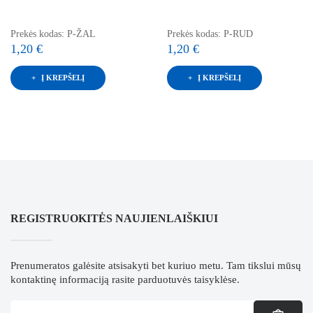
Prekės kodas: P-ŽAL
Prekės kodas: P-RUD
1,20 €
1,20 €
Į KREPŠELĮ
Į KREPŠELĮ
REGISTRUOKITĖS NAUJIENLAIŠKIUI
Prenumeratos galėsite atsisakyti bet kuriuo metu. Tam tikslui mūsų
kontaktinę informaciją rasite parduotuvės taisyklėse.