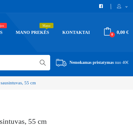
expand_more
jos
Mano
0,00 €
S
MANO PREKĖS
KONTAKTAI
0
Nemokamas pristatymas
nuo 40€
 sausintuvas, 55 cm
usintuvas, 55 cm