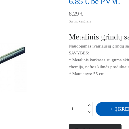
6,85 € be PVM.
8,29 €
Su mokesčiais
Metalinis grindų s
Naudojamas įvairiausių grindų sa
SAVYBĖS:
* Metalinis karkasas su guma skir
chemija, naftos kilmės produktais
* Matmenys: 55 cm
Į KRE