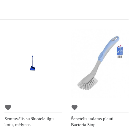
favorite
favorite
Semtuvėlis su šluotele ilgu
Šepetėlis indams plauti
kotu, mėlynas
Bacteria Stop