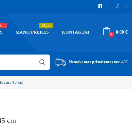
expand_more
jos
Mano
0,00 €
S
MANO PREKĖS
KONTAKTAI
0
Nemokamas pristatymas
nuo 40€
tuvas, 45 cm
45 cm