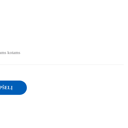
iams kotams
PŠELĮ