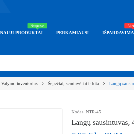
Naujienos
Akci
NAUJI PRODUKTAI
PERKAMIAUSI
IŠPARDAVIMA
Valymo inventorius
Šepečiai, semtuvėliai ir kita
Langų sausin
Kodas:
NTR-45
Langų sausintuvas, 