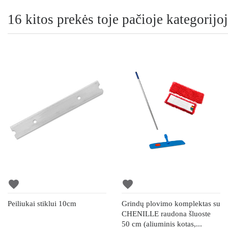
16 kitos prekės toje pačioje kategorijoj
favorite
favorite
Peiliukai stiklui 10cm
Grindų plovimo komplektas su
CHENILLE raudona šluoste
50 cm (aliuminis kotas,...