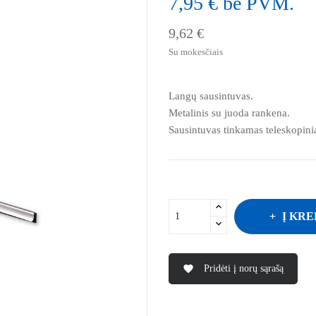
7,95 € be PVM.
9,62 €
Su mokesčiais
Langų sausintuvas.
Metalinis su juoda rankena.
Sausintuvas tinkamas teleskopin
Į KRE
Pridėti į norų sąrašą
favorite