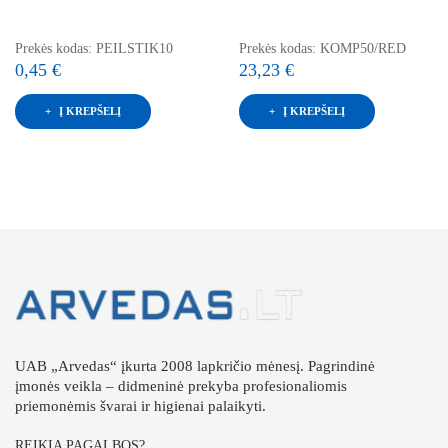
Prekės kodas: PEILSTIK10
Prekės kodas: KOMP50/RED
0,45 €
23,23 €
Į KREPŠELĮ
Į KREPŠELĮ
UAB „Arvedas“ įkurta 2008 lapkričio mėnesį. Pagrindinė
įmonės veikla – didmeninė prekyba profesionaliomis
priemonėmis švarai ir higienai palaikyti.
REIKIA PAGALBOS?