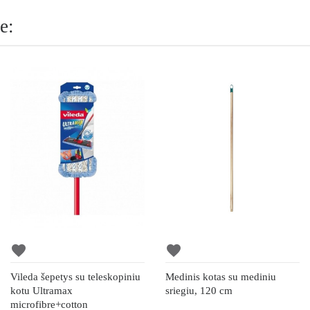
e:
favorite
favorite
Vileda šepetys su teleskopiniu
Medinis kotas su mediniu
kotu Ultramax
sriegiu, 120 cm
microfibre+cotton