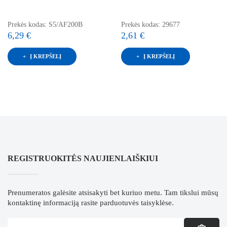
Prekės kodas: S5/AF200B
Prekės kodas: 29677
6,29 €
2,61 €
Į KREPŠELĮ
Į KREPŠELĮ
REGISTRUOKITĖS NAUJIENLAIŠKIUI
Prenumeratos galėsite atsisakyti bet kuriuo metu. Tam tikslui mūsų
kontaktinę informaciją rasite parduotuvės taisyklėse.