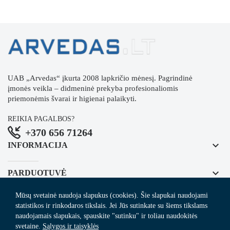
UAB „Arvedas“ įkurta 2008 lapkričio mėnesį. Pagrindinė
įmonės veikla – didmeninė prekyba profesionaliomis
priemonėmis švarai ir higienai palaikyti.
REIKIA PAGALBOS?
+370 656 71264
keyboard_arrow_down
INFORMACIJA
keyboard_arrow_down
PARDUOTUVĖ
Mūsų svetainė naudoja slapukus (cookies). Šie slapukai naudojami
keyboard_arrow_down
REGISTRUOKITĖS NAUJIENLAIŠKIUI
statistikos ir rinkodaros tikslais. Jei Jūs sutinkate su šiems tikslams
naudojamais slapukais, spauskite "sutinku" ir toliau naudokitės
svetaine.
Sąlygos ir taisyklės