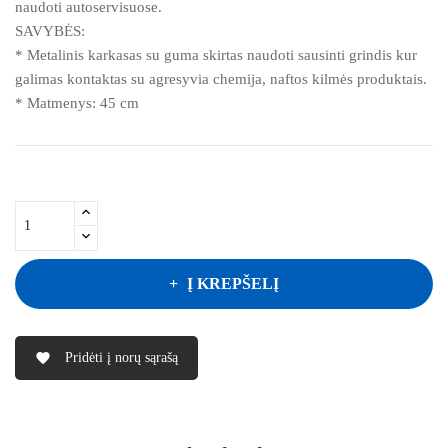
naudoti autoservisuose.
SAVYBĖS:
* Metalinis karkasas su guma skirtas naudoti sausinti grindis kur
galimas kontaktas su agresyvia chemija, naftos kilmės produktais.
* Matmenys: 45 cm
Į KREPŠELĮ
Pridėti į norų sąrašą
favorite