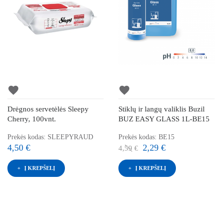
favorite
favorite
Drėgnos servetėlės Sleepy
Stiklų ir langų valiklis Buzil
Cherry, 100vnt.
BUZ EASY GLASS 1L-BE15
Prekės kodas: SLEEPYRAUD
Prekės kodas: BE15
4,50 €
2,29 €
4,59 €
Į KREPŠELĮ
Į KREPŠELĮ