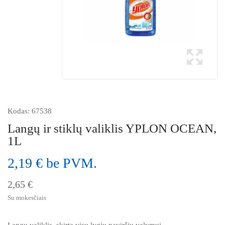
Kodas:
67538
Langų ir stiklų valiklis YPLON OCEAN,
1L
2,19 € be PVM.
2,65 €
Su mokesčiais
Langų valiklis, skirta visų lygių paviršių valymui.