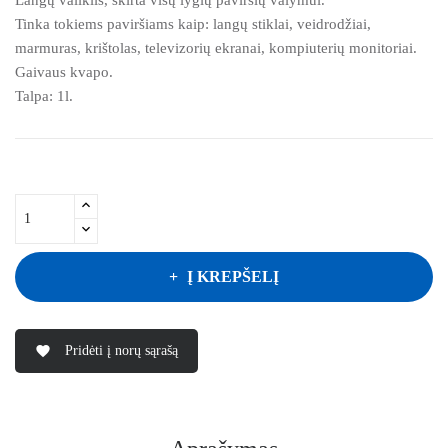
Tinka tokiems paviršiams kaip: langų stiklai, veidrodžiai,
marmuras, krištolas, televizorių ekranai, kompiuterių monitoriai.
Gaivaus kvapo.
Talpa: 1l.
Į KREPŠELĮ
Pridėti į norų sąrašą
favorite