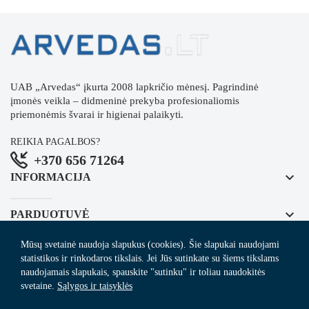
UAB „Arvedas“ įkurta 2008 lapkričio mėnesį. Pagrindinė
įmonės veikla – didmeninė prekyba profesionaliomis
priemonėmis švarai ir higienai palaikyti.
REIKIA PAGALBOS?
+370 656 71264
keyboard_arrow_down
INFORMACIJA
keyboard_arrow_down
PARDUOTUVĖ
Mūsų svetainė naudoja slapukus (cookies). Šie slapukai naudojami
keyboard_arrow_down
REGISTRUOKITĖS NAUJIENLAIŠKIUI
statistikos ir rinkodaros tikslais. Jei Jūs sutinkate su šiems tikslams
naudojamais slapukais, spauskite "sutinku" ir toliau naudokitės
svetaine.
Sąlygos ir taisyklės