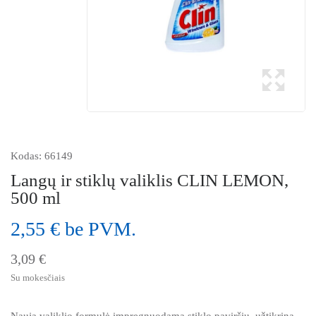
Kodas:
66149
Langų ir stiklų valiklis CLIN LEMON,
500 ml
2,55 € be PVM.
3,09 €
Su mokesčiais
Nauja valiklio formulė impregnuodama stiklo paviršių, užtikrina