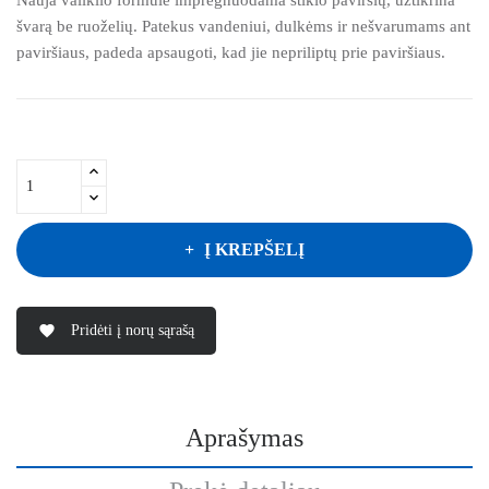
švarą be ruoželių. Patekus vandeniui, dulkėms ir nešvarumams ant
paviršiaus, padeda apsaugoti, kad jie nepriliptų prie paviršiaus.
Į KREPŠELĮ
Pridėti į norų sąrašą
favorite
Aprašymas