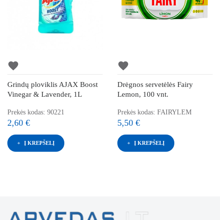
favorite
favorite
Grindų ploviklis AJAX Boost
Drėgnos servetėlės Fairy
Vinegar & Lavender, 1L
Lemon, 100 vnt.
Prekės kodas: 90221
Prekės kodas: FAIRYLEM
2,60 €
5,50 €
Į KREPŠELĮ
Į KREPŠELĮ