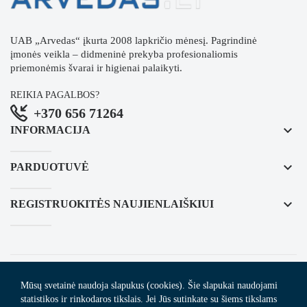
UAB „Arvedas“ įkurta 2008 lapkričio mėnesį. Pagrindinė
įmonės veikla – didmeninė prekyba profesionaliomis
priemonėmis švarai ir higienai palaikyti.
REIKIA PAGALBOS?
+370 656 71264
keyboard_arrow_down
INFORMACIJA
keyboard_arrow_down
PARDUOTUVĖ
keyboard_arrow_down
REGISTRUOKITĖS NAUJIENLAIŠKIUI
© 2024
Arvedas.lt
- švaros prekių el. parduotuvė.
Mūsų svetainė naudoja slapukus (cookies). Šie slapukai naudojami
ITBrolis.lt
Sprendimas
statistikos ir rinkodaros tikslais. Jei Jūs sutinkate su šiems tikslams