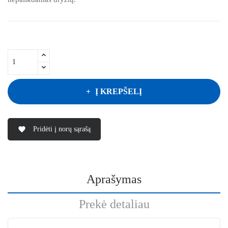
Į KREPŠELĮ
Pridėti į norų sąrašą
favorite
Aprašymas
Prekė detaliau