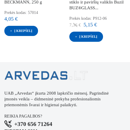
BECKMANN, 250 g
stiklo ir paviršių valiklis Buzil
BUZ®GLASS...
Prekės kodas: 57014
4,05 €
Prekės kodas: P912-06
5,15 €
7,36 €
Į KREPŠELĮ
Į KREPŠELĮ
UAB „Arvedas“ įkurta 2008 lapkričio mėnesį. Pagrindinė
įmonės veikla – didmeninė prekyba profesionaliomis
priemonėmis švarai ir higienai palaikyti.
REIKIA PAGALBOS?
+370 656 71264