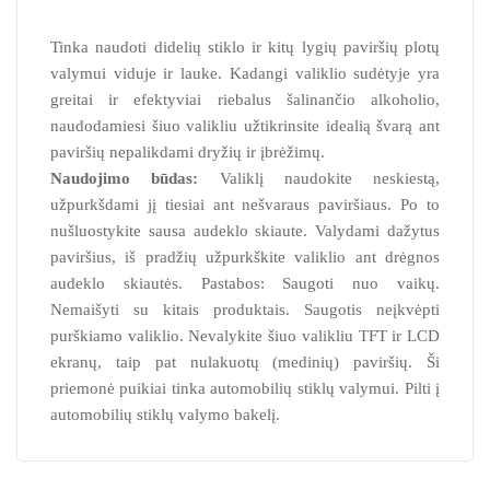
Tinka naudoti didelių stiklo ir kitų lygių paviršių plotų
valymui viduje ir lauke. Kadangi valiklio sudėtyje yra
greitai ir efektyviai riebalus šalinančio alkoholio,
naudodamiesi šiuo valikliu užtikrinsite idealią švarą ant
paviršių nepalikdami dryžių ir įbrėžimų.
Naudojimo būdas:
Valiklį naudokite neskiestą,
užpurkšdami jį tiesiai ant nešvaraus paviršiaus. Po to
nušluostykite sausa audeklo skiaute. Valydami dažytus
paviršius, iš pradžių užpurkškite valiklio ant drėgnos
audeklo skiautės. Pastabos: Saugoti nuo vaikų.
Nemaišyti su kitais produktais. Saugotis neįkvėpti
purškiamo valiklio. Nevalykite šiuo valikliu TFT ir LCD
ekranų, taip pat nulakuotų (medinių) paviršių. Ši
priemonė puikiai tinka automobilių stiklų valymui. Pilti į
automobilių stiklų valymo bakelį.