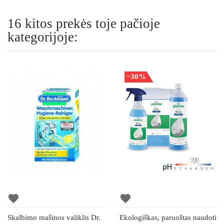
16 kitos prekės toje pačioje
kategorijoje:
−30%
favorite
favorite
Skalbimo mašinos valiklis Dr.
Ekologiškas, paruoštas naudoti