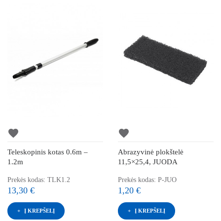
favorite
favorite
Teleskopinis kotas 0.6m –
Abrazyvinė plokštelė
1.2m
11,5×25,4, JUODA
Prekės kodas: TLK1.2
Prekės kodas: P-JUO
13,30 €
1,20 €
Į KREPŠELĮ
Į KREPŠELĮ