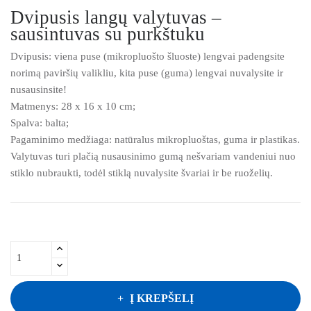
Dvipusis langų valytuvas –
sausintuvas su purkštuku
Dvipusis: viena puse (mikropluošto šluoste) lengvai padengsite
norimą paviršių valikliu, kita puse (guma) lengvai nuvalysite ir
nusausinsite!
Matmenys: 28 x 16 x 10 cm;
Spalva: balta;
Pagaminimo medžiaga: natūralus mikropluoštas, guma ir plastikas.
Valytuvas turi plačią nusausinimo gumą nešvariam vandeniui nuo
stiklo nubraukti, todėl stiklą nuvalysite švariai ir be ruoželių.
Į KREPŠELĮ