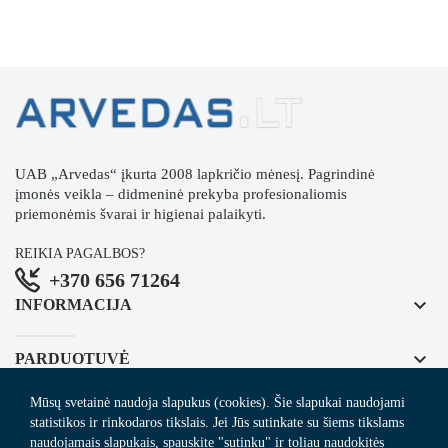
UAB „Arvedas“ įkurta 2008 lapkričio mėnesį. Pagrindinė
įmonės veikla – didmeninė prekyba profesionaliomis
priemonėmis švarai ir higienai palaikyti.
REIKIA PAGALBOS?
+370 656 71264
keyboard_arrow_down
INFORMACIJA
keyboard_arrow_down
PARDUOTUVĖ
Mūsų svetainė naudoja slapukus (cookies). Šie slapukai naudojami
keyboard_arrow_down
REGISTRUOKITĖS NAUJIENLAIŠKIUI
statistikos ir rinkodaros tikslais. Jei Jūs sutinkate su šiems tikslams
naudojamais slapukais, spauskite "sutinku" ir toliau naudokitės