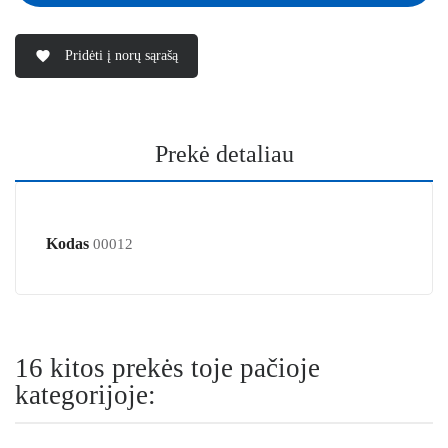
Pridėti į norų sąrašą
favorite
Prekė detaliau
Kodas
00012
16 kitos prekės toje pačioje
kategorijoje: