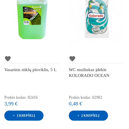
favorite
favorite
Vasarinis stiklų ploviklis, 5 L
WC muiliukas įdėkle
KOLORADO OCEAN
Prekės kodas: 82416
Prekės kodas: 02982
3,99 €
0,48 €
Į KREPŠELĮ
Į KREPŠELĮ