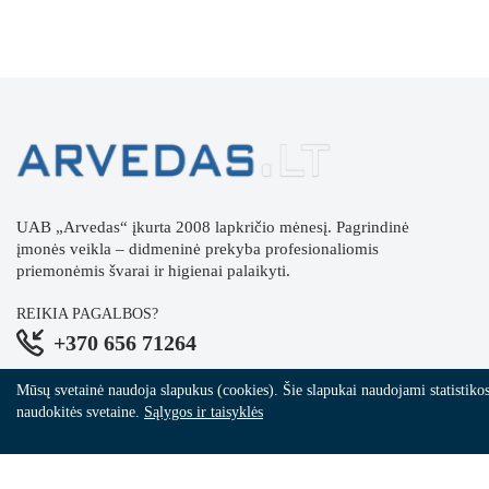
UAB „Arvedas“ įkurta 2008 lapkričio mėnesį. Pagrindinė
įmonės veikla – didmeninė prekyba profesionaliomis
priemonėmis švarai ir higienai palaikyti.
REIKIA PAGALBOS?
+370 656 71264
Mūsų svetainė naudoja slapukus (cookies). Šie slapukai naudojami statistikos i
naudokitės svetaine.
Sąlygos ir taisyklės