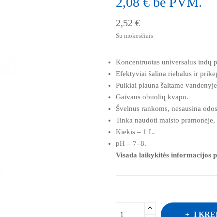
2,08 € be PVM.
2,52 €
Su mokesčiais
Koncentruotas universalus indų pl
Efektyviai šalina riebalus ir prik
Puikiai plauna šaltame vandenyje
Gaivaus obuolių kvapo.
Švelnus rankoms, nesausina odos
Tinka naudoti maisto pramonėje, 
Kiekis – 1 L.
pH – 7–8.
Visada laikykitės informacijos p
Į KRE