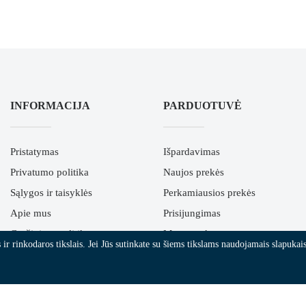
INFORMACIJA
PARDUOTUVĖ
Pristatymas
Išpardavimas
Privatumo politika
Naujos prekės
Sąlygos ir taisyklės
Perkamiausios prekės
Apie mus
Prisijungimas
Grąžinimo politika
Mano paskyra
r rinkodaros tikslais. Jei Jūs sutinkate su šiems tikslams naudojamais slapukais,
ES parama
Susisiekite su mumis