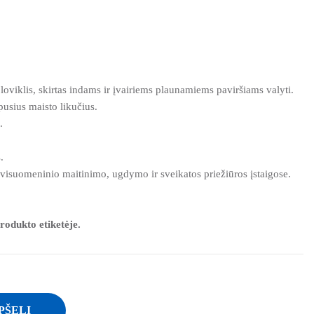
oviklis, skirtas indams ir įvairiems plaunamiems paviršiams valyti.
epusius maisto likučius.
.
.
visuomeninio maitinimo, ugdymo ir sveikatos priežiūros įstaigose.
rodukto etiketėje.
PŠELĮ