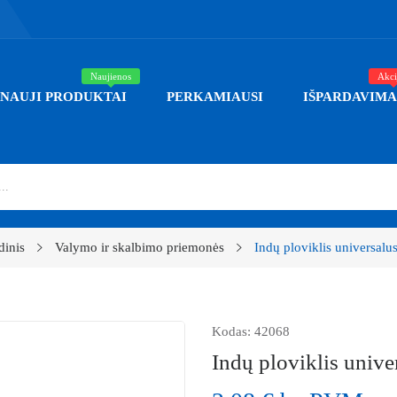
Naujienos
Akci
NAUJI PRODUKTAI
PERKAMIAUSI
IŠPARDAVIMA
dinis
Valymo ir skalbimo priemonės
Indų ploviklis universalu
Kodas:
42068
Indų ploviklis unive