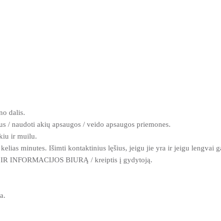
o dalis.
ius / naudoti akių apsaugos / veido apsaugos priemones.
u ir muilu.
 minutes. Išimti kontaktinius lęšius, jeigu jie yra ir jeigu lengvai gal
R INFORMACIJOS BIURĄ / kreiptis į gydytoją.
a.