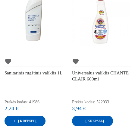
favorite
favorite
Sanitarinis rūgštinis valiklis 1L
Universalus valiklis CHANTE
CLAIR 600ml
Prekės kodas: 41986
Prekės kodas: 522933
2,24 €
3,94 €
Į KREPŠELĮ
Į KREPŠELĮ