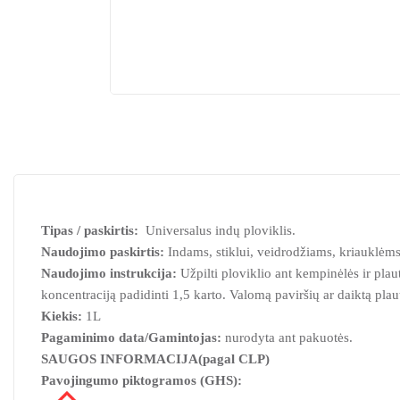
Tipas / paskirtis:
Universalus indų ploviklis.
Naudojimo paskirtis:
Indams, stiklui, veidrodžiams, kriauklėms
Naudojimo instrukcija:
Užpilti ploviklio ant kempinėlės ir plaut
koncentraciją padidinti 1,5 karto. Valomą paviršių ar daiktą plau
Kiekis:
1L
Pagaminimo data/Gamintojas:
nurodyta ant pakuotės.
SAUGOS INFORMACIJA
(pagal CLP)
Pavojingumo piktogramos (GHS):