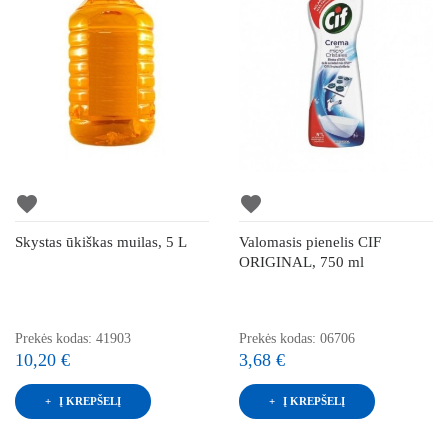
favorite
favorite
Skystas ūkiškas muilas, 5 L
Valomasis pienelis CIF
ORIGINAL, 750 ml
Prekės kodas: 41903
Prekės kodas: 06706
10,20 €
3,68 €
Į KREPŠELĮ
Į KREPŠELĮ