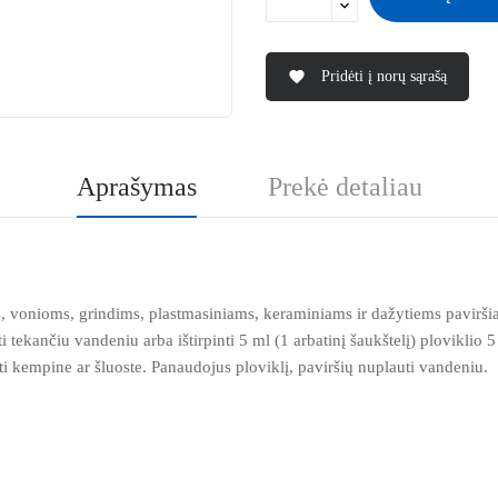
Pridėti į norų sąrašą
favorite
Aprašymas
Prekė detaliau
, vonioms, grindims, plastmasiniams, keraminiams ir dažytiems paviršia
i tekančiu vandeniu arba ištirpinti 5 ml (1 arbatinį šaukštelį) ploviklio 
ti kempine ar šluoste. Panaudojus ploviklį, paviršių nuplauti vandeniu.