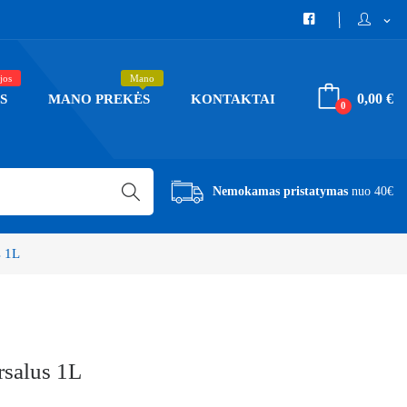
expand_more
jos
Mano
0,00 €
S
MANO PREKĖS
KONTAKTAI
0
Nemokamas pristatymas
nuo 40€
s 1L
rsalus 1L