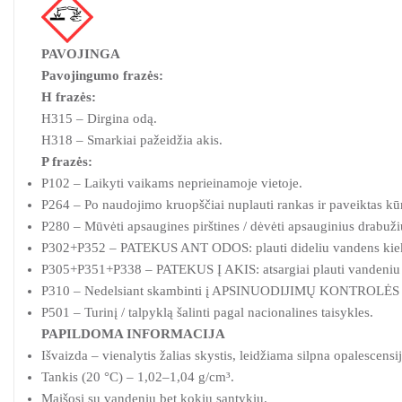
PAVOJINGA
Pavojingumo frazės:
H frazės:
H315 – Dirgina odą.
H318 – Smarkiai pažeidžia akis.
P frazės:
P102 – Laikyti vaikams neprieinamoje vietoje.
P264 – Po naudojimo kruopščiai nuplauti rankas ir paveiktas kūn
P280 – Mūvėti apsaugines pirštines / dėvėti apsauginius drabuž
P302+P352 – PATEKUS ANT ODOS: plauti dideliu vandens kieki
P305+P351+P338 – PATEKUS Į AKIS: atsargiai plauti vandeniu kelias
P310 – Nedelsiant skambinti į APSINUODIJIMŲ KONTROLĖS I
P501 – Turinį / talpyklą šalinti pagal nacionalines taisykles.
PAPILDOMA INFORMACIJA
Išvaizda – vienalytis žalias skystis, leidžiama silpna opalescensij
Tankis (20 °C) – 1,02–1,04 g/cm³.
Maišosi su vandeniu bet kokiu santykiu.