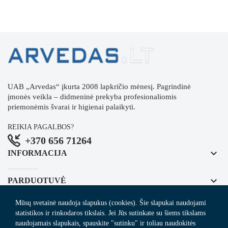
UAB „Arvedas“ įkurta 2008 lapkričio mėnesį. Pagrindinė
įmonės veikla – didmeninė prekyba profesionaliomis
priemonėmis švarai ir higienai palaikyti.
REIKIA PAGALBOS?
+370 656 71264
keyboard_arrow_down
INFORMACIJA
keyboard_arrow_down
PARDUOTUVĖ
Mūsų svetainė naudoja slapukus (cookies). Šie slapukai naudojami
keyboard_arrow_down
REGISTRUOKITĖS NAUJIENLAIŠKIUI
statistikos ir rinkodaros tikslais. Jei Jūs sutinkate su šiems tikslams
naudojamais slapukais, spauskite "sutinku" ir toliau naudokitės