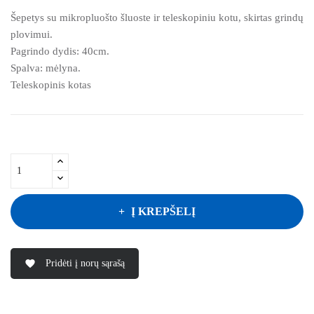
Šepetys su mikropluošto šluoste ir teleskopiniu kotu, skirtas grindų
plovimui.
Pagrindo dydis: 40cm.
Spalva: mėlyna.
Teleskopinis kotas
Į KREPŠELĮ
Pridėti į norų sąrašą
favorite