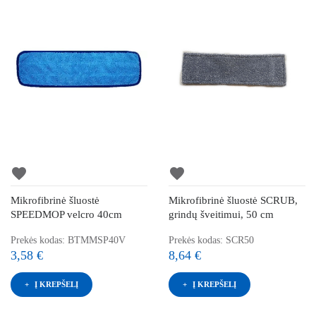
favorite
favorite
Mikrofibrinė šluostė
Mikrofibrinė šluostė SCRUB,
SPEEDMOP velcro 40cm
grindų šveitimui, 50 cm
Prekės kodas: BTMMSP40V
Prekės kodas: SCR50
3,58 €
8,64 €
Į KREPŠELĮ
Į KREPŠELĮ