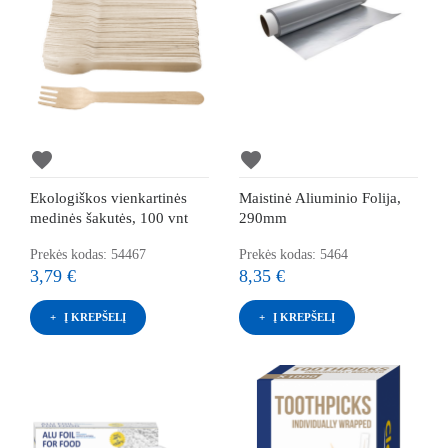
favorite
favorite
Ekologiškos vienkartinės
Maistinė Aliuminio Folija,
medinės šakutės, 100 vnt
290mm
Prekės kodas: 54467
Prekės kodas: 5464
3,79 €
8,35 €
Į KREPŠELĮ
Į KREPŠELĮ