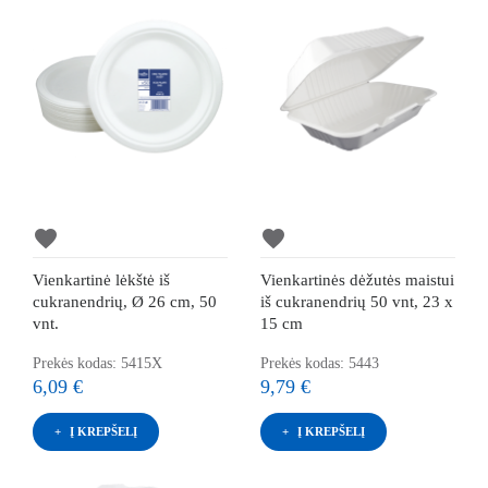
favorite
favorite
Vienkartinė lėkštė iš
Vienkartinės dėžutės maistui
cukranendrių, Ø 26 cm, 50
iš cukranendrių 50 vnt, 23 x
vnt.
15 cm
Prekės kodas: 5415X
Prekės kodas: 5443
6,09 €
9,79 €
Į KREPŠELĮ
Į KREPŠELĮ