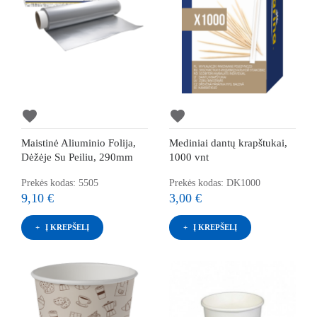
favorite
favorite
Maistinė Aliuminio Folija,
Mediniai dantų krapštukai,
Dėžėje Su Peiliu, 290mm
1000 vnt
Prekės kodas: 5505
Prekės kodas: DK1000
9,10 €
3,00 €
Į KREPŠELĮ
Į KREPŠELĮ