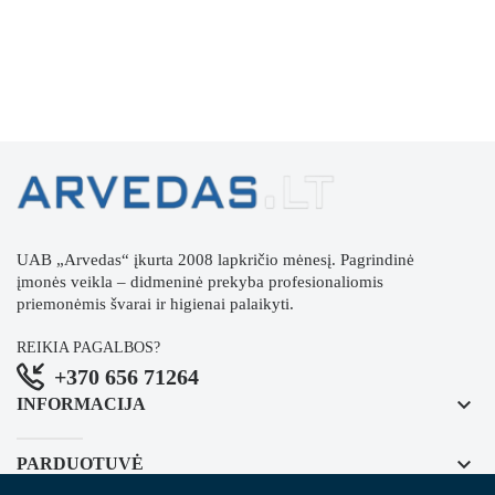
UAB „Arvedas“ įkurta 2008 lapkričio mėnesį. Pagrindinė
įmonės veikla – didmeninė prekyba profesionaliomis
priemonėmis švarai ir higienai palaikyti.
REIKIA PAGALBOS?
+370 656 71264
keyboard_arrow_down
INFORMACIJA
keyboard_arrow_down
PARDUOTUVĖ