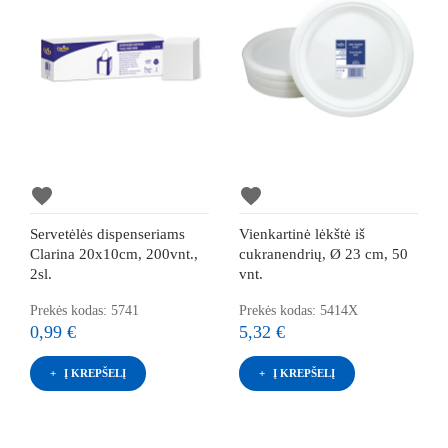
favorite
favorite
Servetėlės dispenseriams
Vienkartinė lėkštė iš
Clarina 20x10cm, 200vnt.,
cukranendrių, Ø 23 cm, 50
2sl.
vnt.
Prekės kodas: 5741
Prekės kodas: 5414X
0,99 €
5,32 €
Į KREPŠELĮ
Į KREPŠELĮ