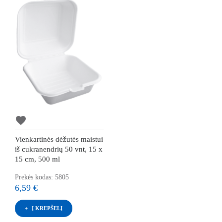
favorite
Vienkartinės dėžutės maistui
iš cukranendrių 50 vnt, 15 x
15 cm, 500 ml
Prekės kodas: 5805
6,59 €
Į KREPŠELĮ