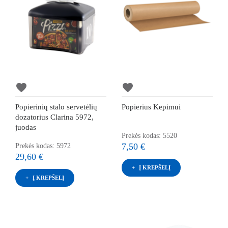
favorite
favorite
Popierinių stalo servetėlių
Popierius Kepimui
dozatorius Clarina 5972,
juodas
Prekės kodas: 5520
7,50 €
Prekės kodas: 5972
29,60 €
Į KREPŠELĮ
Į KREPŠELĮ