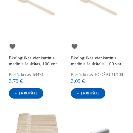
favorite
favorite
Ekologiškas vienkartinis
Ekologiškas vienkartinis
medinis šaukštas, 100 vnt
medinis šaukštelis, 100 vnt
Prekės kodas: 54474
Prekės kodas: ECOŠAU11/100
3,79 €
3,09 €
Į KREPŠELĮ
Į KREPŠELĮ