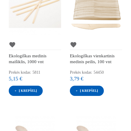
favorite
favorite
Ekologiškas medinis
Ekologiškas vienkartinis
maišiklis, 1000 vnt
medinis peilis, 100 vnt
Prekės kodas: 5811
Prekės kodas: 54450
5,15 €
3,79 €
Į KREPŠELĮ
Į KREPŠELĮ